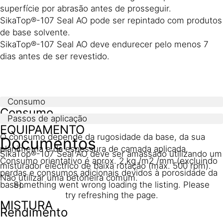
superfície por abrasão antes de prosseguir.
SikaTop®-107 Seal AO pode ser repintado com produtos
de base solvente.
SikaTop®-107 Seal AO deve endurecer pelo menos 7
dias antes de ser revestido.
Consumo
Consumo
Passos de aplicação
EQUIPAMENTO
O consumo depende da rugosidade da base, da sua
Documentos
planimetria e da espessura de camada aplicada.
SikaTop®-107 Seal AO deve ser amassado utilizando um
Consumo orientativo é aprox. 2 kg /m2 /mm (excluindo
misturador eléctrico de baixa rotação (máx. 500 rpm).
perdas e consumos adicionais devidos à porosidade da
Não utilizar uma betoneira comum.
base).
Something went wrong loading the listing. Please
try refreshing the page.
MISTURA
Rendimento