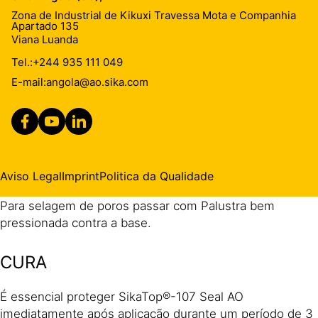
Zona de Industrial de Kikuxi Travessa Mota e Companhia
Aplicar sempre na mesma direcção. Aplicar a segunda
Apartado 135
camada na direcção perpendicular à primeira assim que
Viana Luanda
esta se encontre endurecida.
Tel.:
+244 935 111 049
E-mail:
angola@ao.sika.com
Argamassa:
Quando SikaTop®-107 Seal AO é aplicado à Palustra (ex.
para alisamento de superfície), deve ser feita uma
redução de 10% na dosagem do componente A
(~1A:4,5B). Aplicar a segunda camada assim que a
Aviso Legal
Imprint
Politica da Qualidade
primeira camada se encontre endurecida.
Para selagem de poros passar com Palustra bem
pressionada contra a base.
CURA
É essencial proteger SikaTop®-107 Seal AO
imediatamente após aplicação durante um período de 3