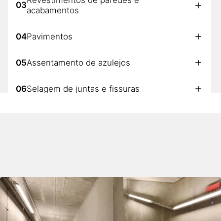
03
acabamentos
04
Pavimentos
05
Assentamento de azulejos
06
Selagem de juntas e fissuras
07
Espumas de construção
08
Proteção passiva contra fogo
09
Adesivos de construção
10
Fixação de objetos pesados
11
Solução contra humidade ascendente