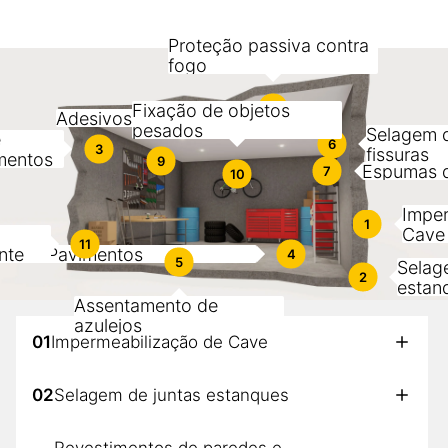
Proteção passiva contra
fogo
8
Fixação de objetos
Adesivos de construção
pesados
Selagem d
e
6
3
fissuras
mentos
9
Espumas d
7
10
Imper
1
Cave
11
nte
Pavimentos
4
5
Selag
2
estan
Assentamento de
azulejos
01
Impermeabilização de Cave
02
Selagem de juntas estanques
Revestimentos de paredes e