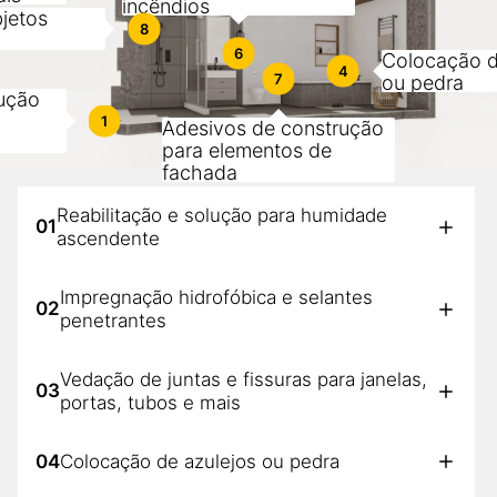
incêndios
jetos
8
6
Colocação d
4
7
ou pedra
lução
1
Adesivos de construção
para elementos de
fachada
Reabilitação e solução para humidade
01
ascendente
Impregnação hidrofóbica e selantes
02
penetrantes
Vedação de juntas e fissuras para janelas,
03
portas, tubos e mais
04
Colocação de azulejos ou pedra