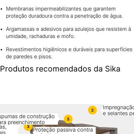
Membranas impermeabilizantes que garantem
proteção duradoura contra a penetração de água.
Argamassas e adesivos para azulejos que resistem à
umidade, rachaduras e mofo.
Revestimentos higiênicos e duráveis para superfícies
de paredes e pisos.
Produtos recomendados da Sika
Impregnação
2
e selantes p
spumas de construção
5
 e
ara preenchimento
as,
3
Proteção passiva contra
ais