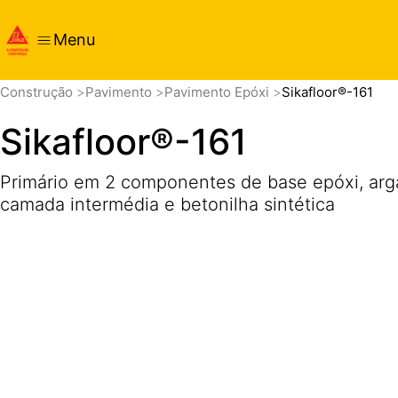
Menu
Visão geral
Detalhes do produto
Aplicação
Document
Construção
Pavimento
Pavimento Epóxi
Sikafloor®-161
Sikafloor®-161
Primário em 2 componentes de base epóxi, arg
camada intermédia e betonilha sintética