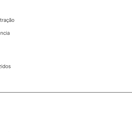
tração
ncia
zidos