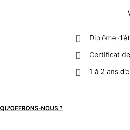
Diplôme d’é
Certificat d
1 à 2 ans d’
QU'OFFRONS-NOUS ?