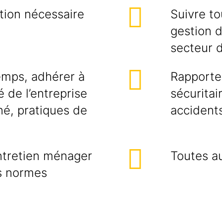
tion nécessaire
Suivre t
gestion d
secteur d
temps, adhérer à
Rapporter
é de l’entreprise
sécuritai
né, pratiques de
accidents
entretien ménager
Toutes a
es normes