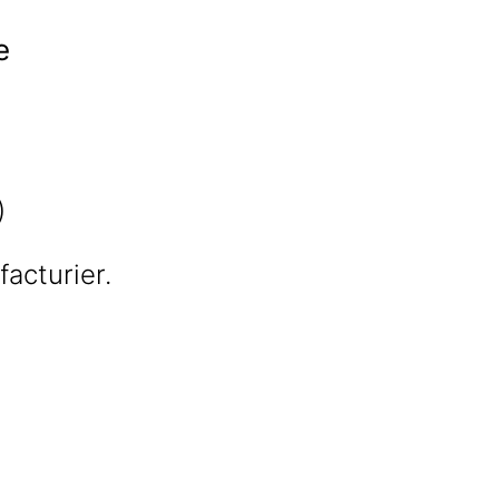
e
)
facturier.