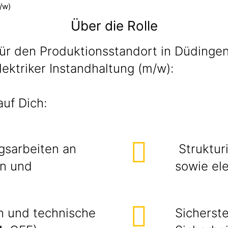
/w)
Über die Rolle
für den Produktionsstandort in Düdinge
ektriker Instandhaltung (m/w):
uf Dich:
gsarbeiten an
Struktur
en und
sowie el
 und technische
Sicherste