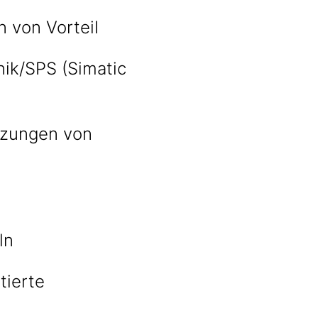
n von Vorteil
ik/SPS (Simatic
etzungen von
ln
tierte