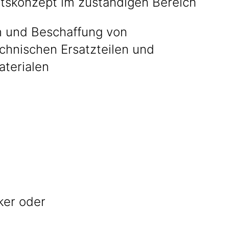
itskonzept im zuständigen Bereich
on und Beschaffung von
echnischen Ersatzteilen und
aterialen
ker oder