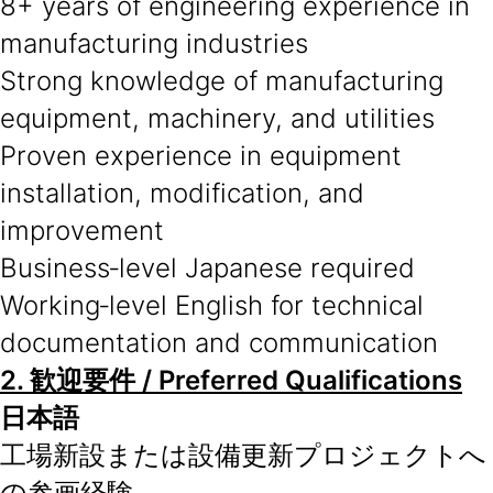
8+ years of engineering experience in
manufacturing industries
Strong knowledge of manufacturing
equipment, machinery, and utilities
Proven experience in equipment
installation, modification, and
improvement
Business‑level Japanese required
Working‑level English for technical
documentation and communication
2.
歓迎要件
/ Preferred Qualifications
日本語
工場新設または設備更新プロジェクトへ
の参画経験