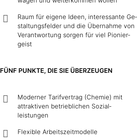
wagen und weiter­kommen wollen
Raum für eigene Ideen, inte­res­sante Ge­
stal­tungs­felder und die Über­nahme von
Ver­ant­wor­tung sorgen für viel Pionier­
geist
FÜNF PUNKTE, DIE SIE ÜBERZEUGEN
Moderner Tarif­vertrag (Chemie) mit
attraktiven betrieb­lichen Sozial­
leistungen
Flexible Arbeitszeitmodelle