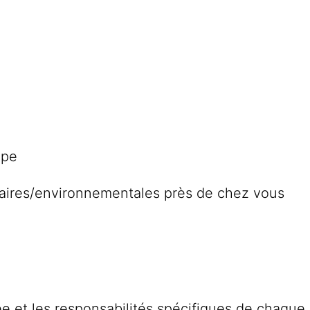
upe
idaires/environnementales près de chez vous
tée et les responsabilités spécifiques de chaque