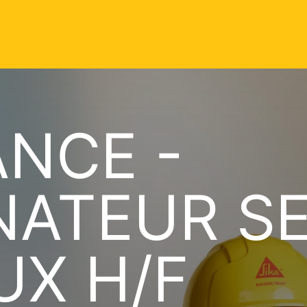
NCE -
ATEUR SE
X H/F