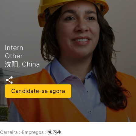
Intern
Other
沈阳, China
Candidate-se agora
Carreira
Empregos
实习生